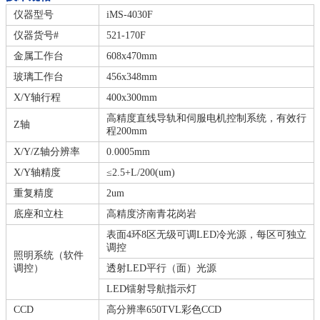
仪器型号
iMS-4030F
仪器货号#
521-170F
金属工作台
608x470mm
玻璃工作台
456x348mm
X/Y轴行程
400x300mm
高精度直线导轨和伺服电机控制系统，有效行
Z轴
程200mm
X/Y/Z轴分辨率
0.0005mm
X/Y轴精度
≤2.5+L/200(um)
重复精度
2um
底座和立柱
高精度济南青花岗岩
表面4环8区无级可调LED冷光源，每区可独立
调控
照明系统（软件
调控）
透射LED平行（面）光源
LED镭射导航指示灯
CCD
高分辨率650TVL彩色CCD