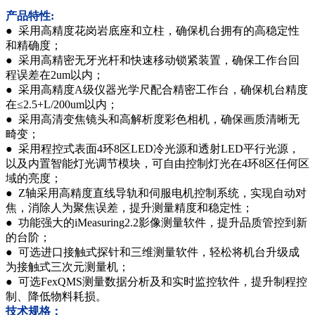
产品特性:
● 采用高精度花岗岩底座和立柱，确保机台拥有的高稳定性
和精确度；
● 采用高精密无牙光杆和快速移动锁紧装置，确保工作台回
程误差在2um以内；
● 采用高精度A级仪器光学尺配合精密工作台，确保机台精度
在≤2.5+L/200um以内；
● 采用高清变焦镜头和高解析度彩色相机，确保画质清晰无
畸变；
● 采用程控式表面4环8区LED冷光源和透射LED平行光源，
以及内置智能灯光调节模块，可自由控制灯光在4环8区任何区
域的亮度；
● Z轴采用高精度直线导轨和伺服电机控制系统，实现自动对
焦，消除人为聚焦误差，提升测量精度和稳定性；
● 功能强大的iMeasuring2.2影像测量软件，提升品质管控到新
的台阶；
● 可选进口接触式探针和三维测量软件，轻松将机台升级成
为接触式三次元测量机；
● 可选FexQMS测量数据分析及和实时监控软件，提升制程控
制、降低物料耗损。
技术规格：