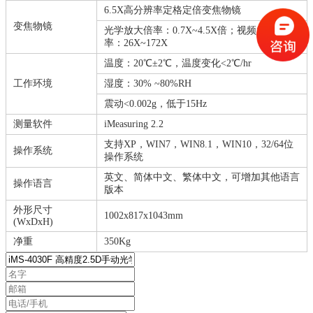
6.5X高分辨率定格定倍变焦物镜
变焦物镜
光学放大倍率：0.7X~4.5X倍；视频放大倍
率：26X~172X
温度：20℃±2℃，温度变化<2℃/hr
工作环境
湿度：30% ~80%RH
震动<0.002g，低于15Hz
测量软件
iMeasuring 2.2
支持XP，WIN7，WIN8.1，WIN10，32/64位
操作系统
操作系统
英文、简体中文、繁体中文，可增加其他语言
操作语言
版本
外形尺寸
1002x817x1043mm
(WxDxH)
净重
350Kg