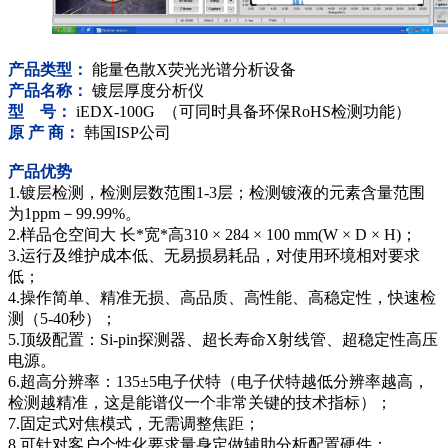
产品类型：
能量色散X荧光光谱分析设备
产品名称：
镀层厚度分析仪
型 号：
iEDX-100G （可同时具备环保RoHS检测功能）
原 产 商：
韩国ISP公司
产品优势
1.镀层检测，检测层数范围1-3层；检测镀液的元素含量范围
为1ppm－99.99%。
2.样品仓空间大 长*宽*高310 × 284 × 100 mm(W × D × H)；
3.运行及维护成本低、无易损易耗品，对使用环境相对要求
低；
4.操作简单、精准无损、高品质、高性能、高稳定性，快速检
测（5-40秒）；
5.顶级配置：Si-pin探测器、超长寿命X射线管、超稳定性高压
电源。
6.超高分辨率：135±5电子伏特（电子伏特越低分辨率越高，
检测越精准，这是能谱仪一个非常关键的技术指标）；
7.固定式对焦模式，无需调整焦距；
8.可针对客户个性化要求量身定做辅助分析配置硬件；