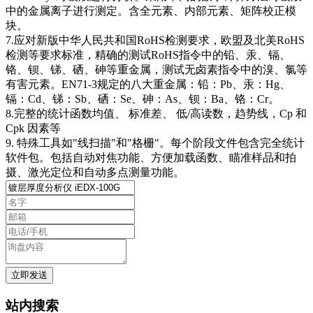
中的金属离子进行测定。含全元素、内部元素、矩阵校正模
块。
7.应对新版中华人民共和国RoHS检测要求，欧盟及北美RoHS
检测等要求标准，精确的测试RoHS指令中的铅、汞、镉、
铬、钡、锑、硒、砷等重金属，测试无卤素指令中的溴、氯等
有害元素。EN71-3规定的八大重金属：铅：Pb、汞：Hg、
镉：Cd、锑：Sb、硒：Se、砷：As、钡：Ba、铬：Cr。
8.完整的统计函数均值、 标准差、 低/高读数，趋势线，Cp 和
Cpk 因素等
9. 特殊工具如"线扫描"和"格栅"。每个阶段文件包含完全统计
软件包。包括自动对焦功能、方便加载函数、瞄准样品和拍
摄、激光定位和自动多点测量功能。
站内搜索