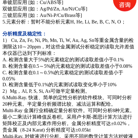
单镀层应用 [如：Cu/ABS等]
双镀层应用 [如：Ag/Pd/Zn, Au/Ni/Cu等]
三镀层应用 [如：Au/Ni-P/Cu/Brass等]
5.元素分析：暂时不能分析元素H, He, Li, Be, B, C, N, O；
分析精度及稳定性：
1） Cu, Zn, Fe, Ni, Pb, Mn, Ti, W, Au, Ag, Sn等重金属含量的检
测限达10～20ppm，对这些金属测试分析稳定的读取允许差值
本仪器已达到下列标准：
A. 检测含量大于5%的元素稳定的测试读取差值小于0.1%
B. 检测含量在0.5～5%的元素稳定的测试读取差值小于0.08%
C. 检测含量在0.1～0.5%的元素稳定的测试读取差值小于
0.05%
D. 检测含量低于0.1%的元素测试读取变化率小于10%
2）Mg，Al, P, S, Si, As可做半定量检测。
6.Multi-Ray. 快速、简单的定性分析的软件模块。可同时分析
20种元素。半定量分析频谱比较、减法运算和配给。
Multi-Ray 金属行业精确定量分析软件。可同时分析8种元素。
最小二乘法计算峰值反卷积。采用卢卡斯-图思计算方法进行
矩阵校正及内部元素作用分析。金属分析精度可达±0.02%，
贵金属（8-24 Karat) 分析精度可达±0.05kt
Multi-Ray. 对镀液进行分析。采用不同的数学计算方法对镀液